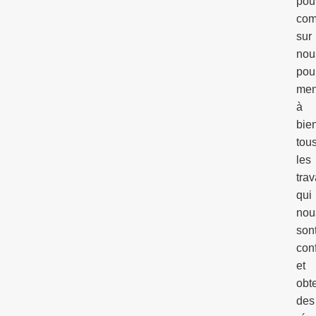
pou
com
sur
nou
pou
men
à
bie
tou
les
tra
qui
nou
son
con
et
obte
des