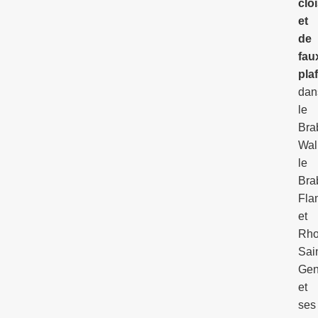
clo
et
de
fau
pla
dan
le
Bra
Wal
le
Bra
Fl
et
Rh
Sai
Gen
et
ses