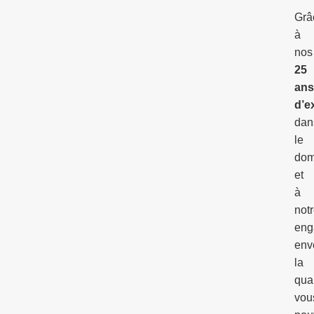
Grâ
à
nos
25
ans
d’e
dan
le
dom
et
à
not
eng
env
la
qual
vou