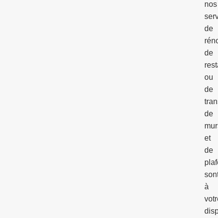
nos
ser
de
rén
de
rest
ou
de
tra
de
mur
et
de
pla
son
à
votr
disp