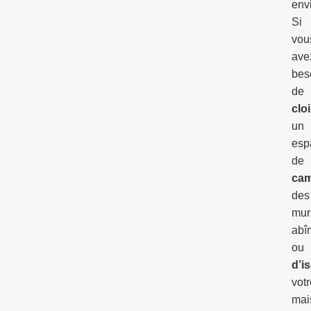
env
Si
vou
ave
bes
de
clo
un
esp
de
cam
des
mur
abî
ou
d’is
votr
mai