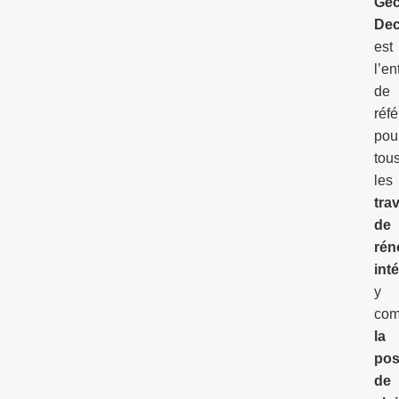
Ge
De
est
l’en
de
réf
pou
tou
les
tra
de
rén
int
y
com
la
po
de