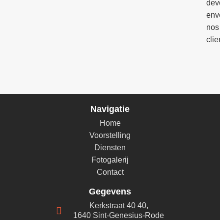
dev
env
nos
clie
VO
Sch
Navigatie
Home
Voorstelling
Diensten
Fotogalerij
Contact
Gegevens
Kerkstraat 40 40,
1640 Sint-Genesius-Rode