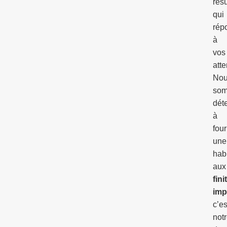
résu
qui
rép
à
vos
atte
No
so
dét
à
four
une
habi
aux
fini
imp
c’es
not